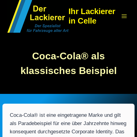
Zum
Ihr Lackierer
Inhalt
in Celle
springen
Coca-Cola® als
klassisches Beispiel
Coca-Cola® ist eine eingetragene Marke und gilt
als Paradebeispiel für eine über Jahrzehnte hinweg
konsequent durchgesetzte Corporate Identity. Das