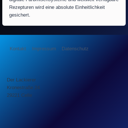
Rezepturen wird eine absolute Einheitlichkeit
gesichert.
Kontakt
Impressum
Datenschutz
Der Lackierer
Kronestraße 24
29221 Celle