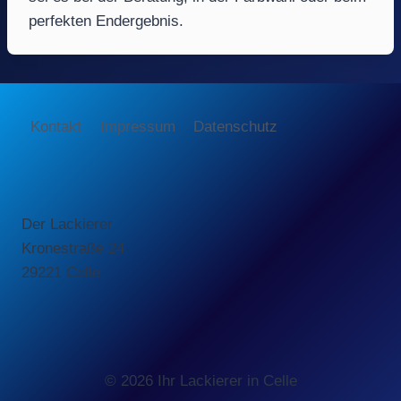
perfekten Endergebnis.
Kontakt
Impressum
Datenschutz
Der Lackierer
Kronestraße 24
29221 Celle
© 2026 Ihr Lackierer in Celle